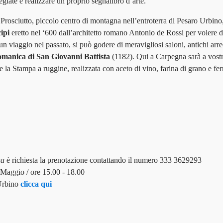
egiate e realizzare un proprio segnalibro d’arte.
 Prosciutto, piccolo centro di montagna nell’entroterra di Pesaro Urbin
ipi
eretto nel ‘600 dall’architetto romano Antonio de Rossi per volere 
 un viaggio nel passato, si può godere di meravigliosi saloni, antichi ar
omanica di San Giovanni Battista
(1182). Qui a Carpegna sarà a vostra
de la Stampa a ruggine, realizzata con aceto di vino, farina di grano e fer
na
è richiesta la prenotazione contattando il numero 333 3629293
 Maggio / ore 15.00 - 18.00
 Urbino
clicca qui