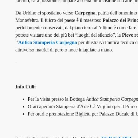
torchio, sarà possibile stampare a scelta un’incisione su carte pr
Da Urbino ci spostiamo verso
Carpegna
, patria dell’omonimo
Montefeltro. Il fulcro del paese è il maestoso
Palazzo dei Princ
perfettamente conservati, dal piano terra all’ultimo è come fare
potrete visitare uno dei più bei “luoghi del silenzio”, la
Pieve r
l’
Antica Stamperia Carpegna
per illustrarvi l’antica tecnica 
attraverso matrici di pero o noce intagliate a mano.
.
Info Utili:
Per la visita presso la Bottega
Antica Stamperia Carpeg
Orari apertura Stamperia d'Arte Cà Virginio per il Primo
Per orari e prenotazione Biglietti per Palazzo Ducale di