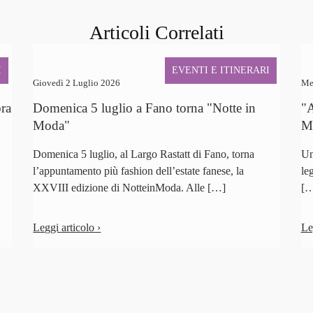
Articoli Correlati
I
EVENTI E ITINERARI
Giovedì 2 Luglio 2026
Me
bra
Domenica 5 luglio a Fano torna "Notte in
"A
Moda"
Ma
Domenica 5 luglio, al Largo Rastatt di Fano, torna
Un
l’appuntamento più fashion dell’estate fanese, la
le
XXVIII edizione di NotteinModa. Alle […]
[…
Leggi articolo ›
Le