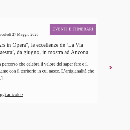
EVENTI E ITINERARI
rcoledì 27 Maggio 2026
Mercoledì 17 
rs in Opera", le eccellenze de ‘La Via
Inaugurata
estra’, da giugno, in mostra ad Ancona
dicembre
 percorso che celebra il valore del saper fare e il
Taglio del na
game con il territorio in cui nasce. L’artigianalità che
esposizione d
]
Ancona e di 
ggi articolo ›
Leggi articol