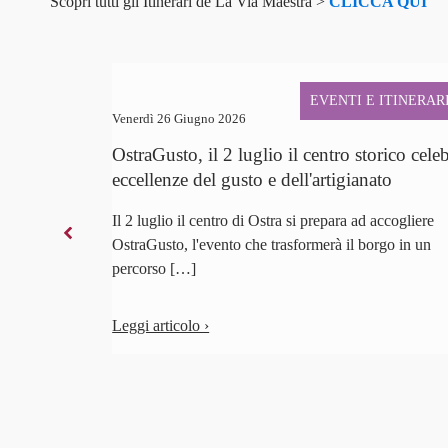
Scopri tutti gli Itinerari de La Via Maestra >
CLICCA QUI
EVENTI E ITINERAR
Venerdì 26 Giugno 2026
OstraGusto, il 2 luglio il centro storico cele
eccellenze del gusto e dell'artigianato
Il 2 luglio il centro di Ostra si prepara ad accogliere
OstraGusto, l'evento che trasformerà il borgo in un
percorso […]
Leggi articolo ›