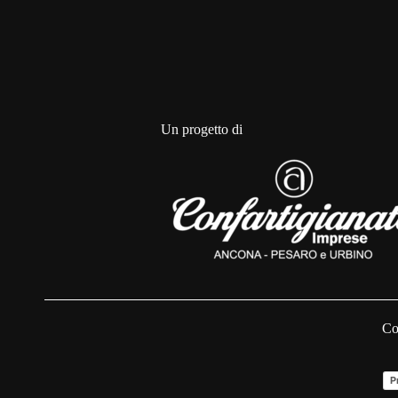
Un progetto di
Co
P