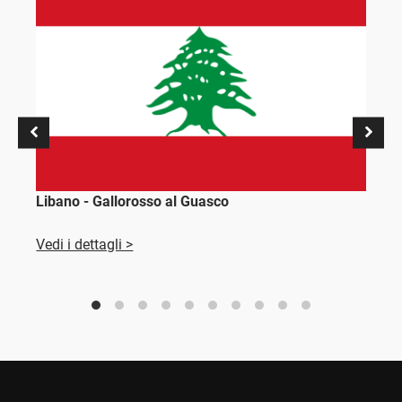
Libano - Gallorosso al Guasco
A
Vedi i dettagli >
V