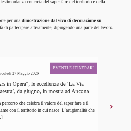
 testimonianza concreta del saper fare del territorio e della
orte per una
dimostrazione dal vivo di decorazione su
ità di partecipare attivamente, dipingendo una parte del lavoro.
EVENTI E ITINERARI
rcoledì 27 Maggio 2026
Mercoledì 17 
rs in Opera", le eccellenze de ‘La Via
Inaugurata
estra’, da giugno, in mostra ad Ancona
dicembre
 percorso che celebra il valore del saper fare e il
Taglio del na
game con il territorio in cui nasce. L’artigianalità che
esposizione d
]
Ancona e di 