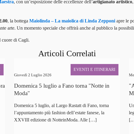
Maestra
, con un’esposizione delle eccellenze dell’
artigianato artistico
,
2.00
, la bottega
Maiolinda – La maiolica di Linda Zepponi
apre le p
inante arte. Un momento speciale che offrirà anche al pubblico la possibil
l cuore di Cagli.
Articoli Correlati
I
EVENTI E ITINERARI
Giovedì 2 Luglio 2026
Me
bra
Domenica 5 luglio a Fano torna "Notte in
"A
Moda"
Ma
Domenica 5 luglio, al Largo Rastatt di Fano, torna
Un
l’appuntamento più fashion dell’estate fanese, la
le
XXVIII edizione di NotteinModa. Alle […]
[…