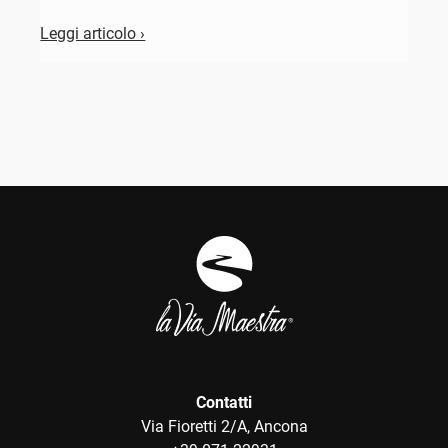
c
Leggi articolo ›
L
Contatti
Via Fioretti 2/A, Ancona