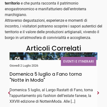
territorio
e che punta racconta il patrimonio
enogastronomico e manifatturiero dell'entroterra
marchigiano.
Attraverso degustazioni, esperienze e momenti di
incontro, i visitatori potranno scoprire i sapori autentici del
territorio e il valore delle produzioni artigianali, vivendo il
borgo in un'atmosfera di convivialità e accoglienza.
Articoli Correlati
EVENTI E ITINERARI
Giovedì 2 Luglio 2026
M
Domenica 5 luglio a Fano torna
"
"Notte in Moda"
M
Domenica 5 luglio, al Largo Rastatt di Fano, torna
l’appuntamento più fashion dell’estate fanese, la
U
XXVIII edizione di NotteinModa. Alle […]
l