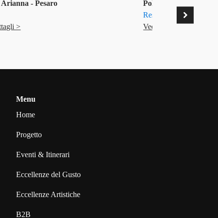
 Arianna - Pesaro
Polidori Cristina - Pia
Restauro
ttagli >
Vedi i dettagli >
Menu
Home
Progetto
Eventi & Itinerari
Eccellenze del Gusto
Eccellenze Artistiche
B2B