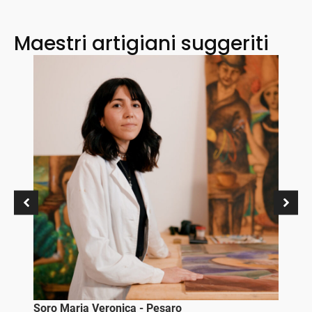
Maestri artigiani suggeriti
Versi
Cart
Vedi 
Soro Maria Veronica - Pesaro