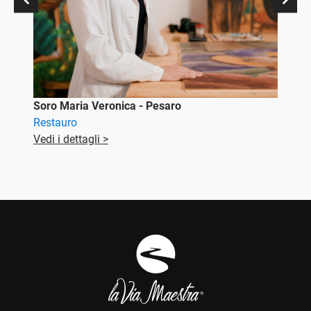
Versi
Cart
Vedi 
Soro Maria Veronica - Pesaro
Restauro
Vedi i dettagli >