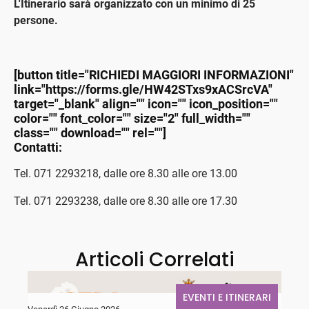
L'Itinerario sarà organizzato con un minimo di 25
persone.
[button title="RICHIEDI MAGGIORI INFORMAZIONI"
link="https://forms.gle/HW42STxs9xACSrcVA"
target="_blank" align="" icon="" icon_position=""
color="" font_color="" size="2" full_width=""
class="" download="" rel=""]
Contatti:
Tel. 071 2293218, dalle ore 8.30 alle ore 13.00
Tel. 071 2293238, dalle ore 8.30 alle ore 17.30
Articoli Correlati
EVENTI E ITINERARI