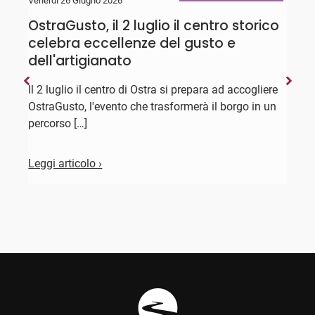
Venerdì 26 Giugno 2026
G
OstraGusto, il 2 luglio il centro storico
D
celebra eccellenze del gusto e
"
dell'artigianato
D
l
Il 2 luglio il centro di Ostra si prepara ad accogliere
X
OstraGusto, l'evento che trasformerà il borgo in un
percorso […]
L
Leggi articolo ›