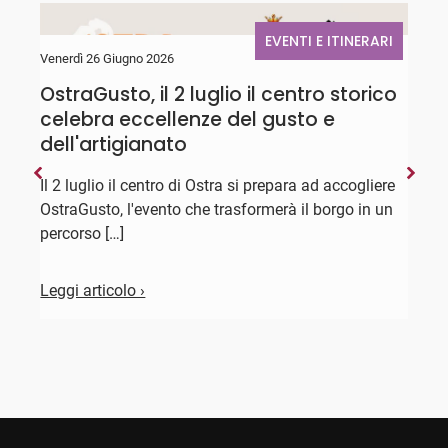
EVENTI E ITINERARI
Venerdì 26 Giugno 2026
G
OstraGusto, il 2 luglio il centro storico
D
celebra eccellenze del gusto e
"
dell'artigianato
D
l
Il 2 luglio il centro di Ostra si prepara ad accogliere
X
OstraGusto, l'evento che trasformerà il borgo in un
percorso […]
L
Leggi articolo ›