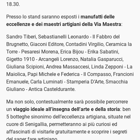
18.30.
Presso lo stand saranno esposti i
manufatti delle
eccellenze e dei maestri artigiani della Via Maestra
:
Sandro Tiberi, Sebastianelli Leonardo - Il Fabbro del
Brugnetto, Giaconi Editore, Contadini Virgilio, Ceramica la
Torre - Pesaresi Morena, Erica Bijou - Erika Sabatini,
Gigetto 1910 - Arcangeli Lorenzo, Natalia Gasparucci,
Giuliana Scipioni, Andrea Massaccesi, Linda Zepponi - La
Maiolica, Papi Michele e Federica - Il Compasso, Francioni
Emanuele, Carla Luminati - Stamperia D’Arte, Smacchia
Giuliano - Antica Casteldurante.
Ma non solo, contestualmente sarà possibile percorrere
un
viaggio ideale all’insegna dell’arte e della storia
: ben
5 botteghe sinonimo dell’eccellenza artigiana, situate nel
cuore di Senigallia, permetteranno ai più curiosi ed
affascinati di visitarle gratuitamente e scoprire i segreti
del saper fare artigiano.