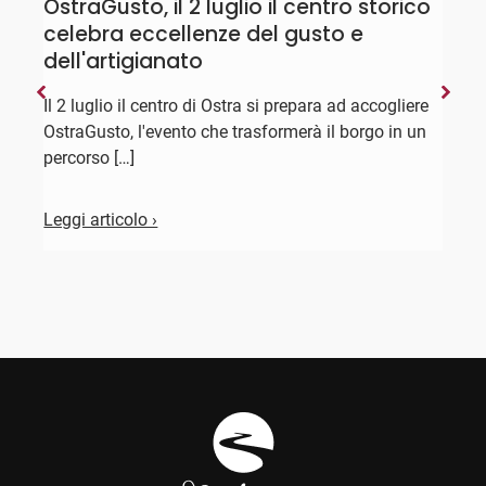
OstraGusto, il 2 luglio il centro storico
D
celebra eccellenze del gusto e
"
dell'artigianato
D
l
Il 2 luglio il centro di Ostra si prepara ad accogliere
X
OstraGusto, l'evento che trasformerà il borgo in un
percorso […]
L
Leggi articolo ›