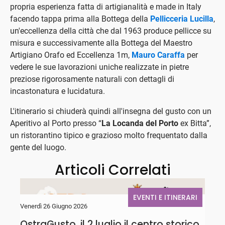
propria esperienza fatta di artigianalità e made in Italy
facendo tappa prima alla Bottega della
Pellicceria Lucilla
,
un'eccellenza della città che dal 1963 produce pellicce su
misura e successivamente alla Bottega del Maestro
Artigiano Orafo ed Eccellenza 1m,
Mauro Caraffa
per
vedere le sue lavorazioni uniche realizzate in pietre
preziose rigorosamente naturali con dettagli di
incastonatura e lucidatura.
L'itinerario si chiuderà quindi all'insegna del gusto con un
Aperitivo al Porto presso “
La Locanda del Porto
ex Bitta”,
un ristorantino tipico e grazioso molto frequentato dalla
gente del luogo.
Articoli Correlati
EVENTI E ITINERARI
Venerdì 26 Giugno 2026
G
OstraGusto, il 2 luglio il centro storico
D