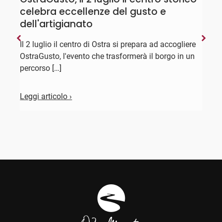
celebra eccellenze del gusto e
"
dell'artigianato
D
l
Il 2 luglio il centro di Ostra si prepara ad accogliere
X
OstraGusto, l'evento che trasformerà il borgo in un
percorso […]
L
Leggi articolo ›